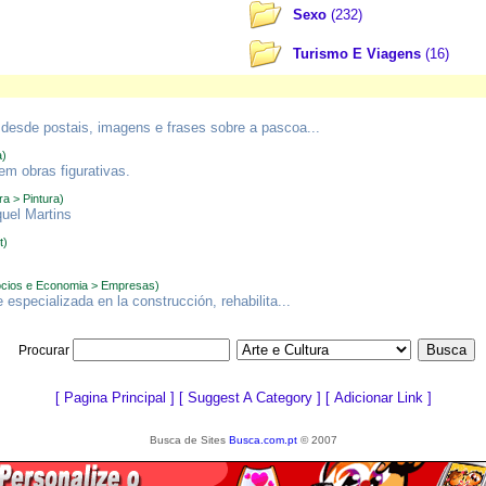
Sexo
(232)
Turismo E Viagens
(16)
desde postais, imagens e frases sobre a pascoa...
a)
em obras figurativas.
ra > Pintura)
quel Martins
t)
cios e Economia > Empresas)
specializada en la construcción, rehabilita...
Procurar
[
Pagina Principal
] [
Suggest A Category
] [
Adicionar Link
]
Busca de Sites
Busca.com.pt
© 2007